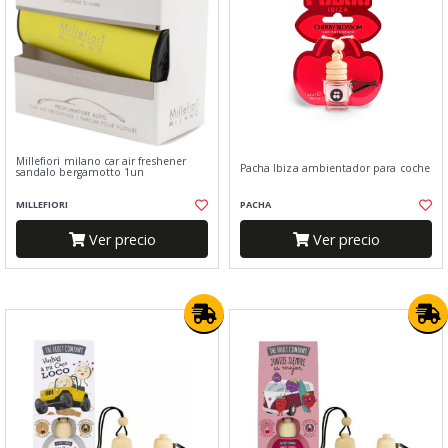
Millefiori milano car air freshener
Pacha Ibiza ambientador para coche
sandalo bergamotto 1un
MILLEFIORI
PACHA
Ver precio
Ver precio