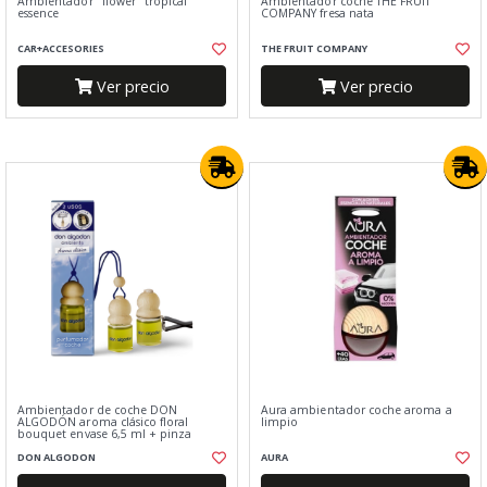
Ambientador "flower" tropical
Ambientador coche THE FRUIT
essence
COMPANY fresa nata
CAR+ACCESORIES
THE FRUIT COMPANY
Ver precio
Ver precio
Ambientador de coche DON
Aura ambientador coche aroma a
ALGODÓN aroma clásico floral
limpio
bouquet envase 6,5 ml + pinza
DON ALGODON
AURA