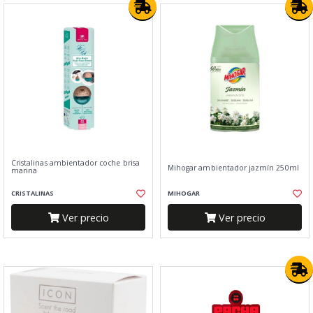
Cristalinas ambientador coche brisa
Mihogar ambientador jazmín 250ml
marina
CRISTALINAS
MIHOGAR
Ver precio
Ver precio