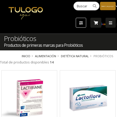
Powered
by
Tra
Probióticos
Productos de primeras marcas para Probióticos
INICIO
ALIMENTACIÓN
DIETÉTICA NATURAL
PROBIÓTICOS
Total de productos disponibles
14