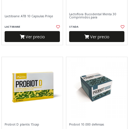
Lactoflora Bucodental Menta 30
Lactibiane ATB 10 Capsulas Pileje
Comprimidos para
LACTIBIANE
STADA
Ver precio
Ver precio
Probiot D plantis 15cap
Probiot 10.000 defensas