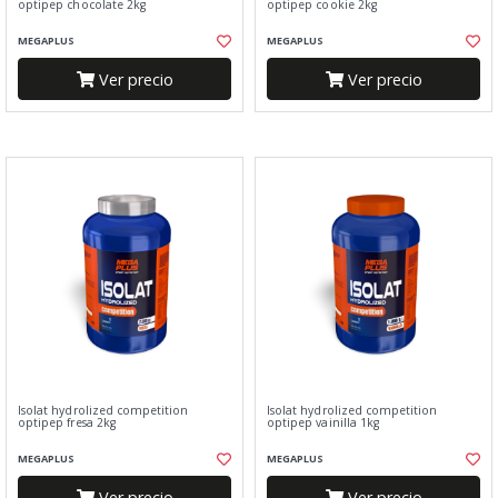
optipep chocolate 2kg
optipep cookie 2kg
MEGAPLUS
MEGAPLUS
Ver precio
Ver precio
Isolat hydrolized competition
Isolat hydrolized competition
optipep fresa 2kg
optipep vainilla 1kg
MEGAPLUS
MEGAPLUS
Ver precio
Ver precio