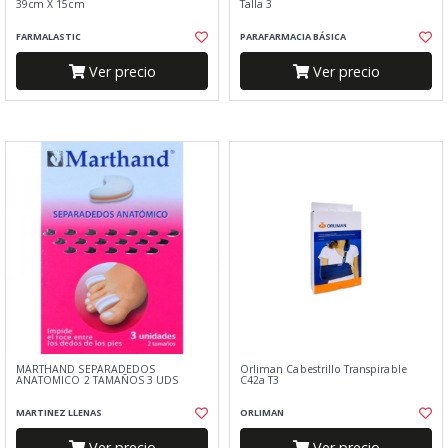
39cm X 15cm
Talla 3
FARMALASTIC
PARAFARMACIA BÁSICA
Ver precio
Ver precio
MARTHAND SEPARADEDOS
Orliman Cabestrillo Transpirable
ANATOMICO 2 TAMAÑOS 3 UDS
C42a T3
MARTINEZ LLENAS
ORLIMAN
Ver precio
Ver precio