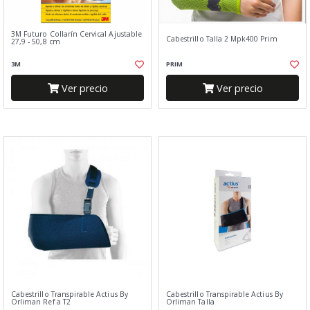
3M Futuro Collarín Cervical Ajustable
Cabestrillo Talla 2 Mpk400 Prim
27,9 - 50,8 cm
3M
PRIM
Ver precio
Ver precio
Cabestrillo Transpirable Actius By
Cabestrillo Transpirable Actius By
Orliman Ref a T2
Orliman Talla