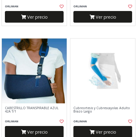
ORLIMAN
ORLIMAN
Ver precio
Ver precio
CABESTRILLO TRANSPIRABLE AZUL
Cubreortesis y Cubrescayolas Adulto
42A T/1
Brazo Largo
ORLIMAN
ORLIMAN
Ver precio
Ver precio