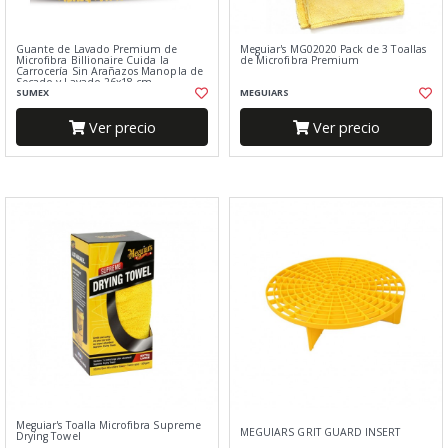
Guante de Lavado Premium de
Meguiar's MG02020 Pack de 3 Toallas
Microfibra Billionaire Cuida la
de Microfibra Premium
Carrocería Sin Arañazos Manopla de
Secado y Lavado 26x18 cm
SUMEX
MEGUIARS
Ver precio
Ver precio
Meguiar's Toalla Microfibra Supreme
MEGUIARS GRIT GUARD INSERT
Drying Towel