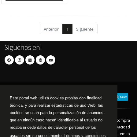
Anterior
1
Siguiente
Síguenos en:
Este portal web utiliza cookies propias con finalidad
técnica, y para realizar estadísticas de uso Web, las
cookies se usan para la personalización de anuncios
que en ningún caso hacen identificable al usuario no
Contacto
Aviso Legal
Condiciones de compra
Política de envíos
Política de devolución
Política de Privacidad
recaba ni cede datos de carácter personal de los
Política de Cookies
Sitemap
usuarios sin su conocimiento
Términos y condiciones